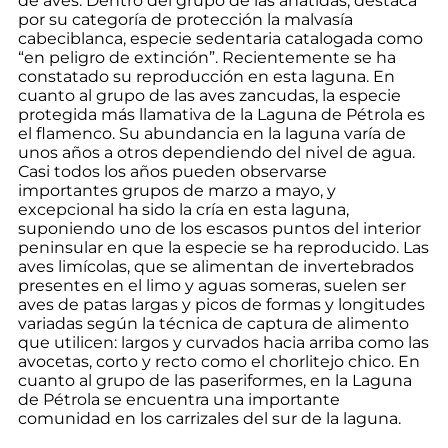
de aves. Dentro del grupo de las anátidas, destaca
por su categoría de protección la malvasía
cabeciblanca, especie sedentaria catalogada como
“en peligro de extinción”. Recientemente se ha
constatado su reproducción en esta laguna. En
cuanto al grupo de las aves zancudas, la especie
protegida más llamativa de la Laguna de Pétrola es
el flamenco. Su abundancia en la laguna varía de
unos años a otros dependiendo del nivel de agua.
Casi todos los años pueden observarse
importantes grupos de marzo a mayo, y
excepcional ha sido la cría en esta laguna,
suponiendo uno de los escasos puntos del interior
peninsular en que la especie se ha reproducido. Las
aves limícolas, que se alimentan de invertebrados
presentes en el limo y aguas someras, suelen ser
aves de patas largas y picos de formas y longitudes
variadas según la técnica de captura de alimento
que utilicen: largos y curvados hacia arriba como las
avocetas, corto y recto como el chorlitejo chico. En
cuanto al grupo de las paseriformes, en la Laguna
de Pétrola se encuentra una importante
comunidad en los carrizales del sur de la laguna.