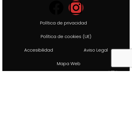
Política de privacidad
Política de cookies (UE)
Accesibilidad
Aviso Legal
Mapa Web
Ir al contenido
Abrir barra de herramientas
Herramientas de accesibilidad
Aumentar texto
Disminuir texto
Escala de grises